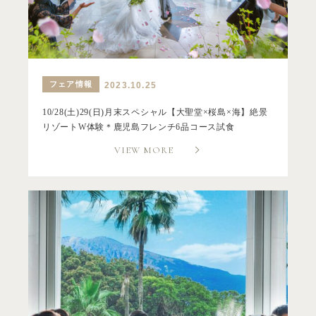
フェア情報
2023.10.25
10/28(土)29(日)月末スペシャル【大聖堂×桜島×海】絶景
リゾートW体験＊鹿児島フレンチ6品コース試食
VIEW MORE